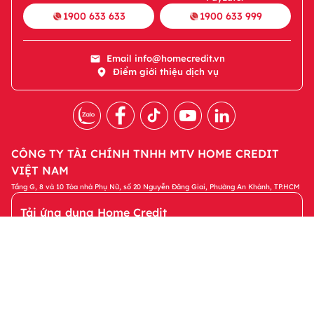
1900 633 633
1900 633 999
Email
info@homecredit.vn
Điểm giới thiệu dịch vụ
CÔNG TY TÀI CHÍNH TNHH MTV HOME CREDIT
VIỆT NAM
Tầng G, 8 và 10 Tòa nhà Phụ Nữ, số 20 Nguyễn Đăng Giai, Phường An Khánh, TP.HCM
Tải ứng dụng Home Credit
Tải ngay
Để quản lý khoản vay và nhận các ưu đãi độc
quyền trên ứng dụng Home Credit
Sản phẩm