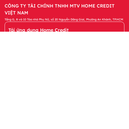
CÔNG TY TÀI CHÍNH TNHH MTV HOME CREDIT
VIỆT NAM
Tầng G, 8 và 10 Tòa nhà Phụ Nữ, số 20 Nguyễn Đăng Giai, Phường An Khánh, TP.HCM
Tải ứng dụng Home Credit
Tải ngay
Để quản lý khoản vay và nhận các ưu đãi độc
quyền trên ứng dụng Home Credit
Sản phẩm
Tin tức & Hỗ trợ
Thông tin khác
© 2023 Bản quyền thuộc về Công ty Tài chính TNHH MTV Home
Credit Việt Nam. Bằng việc truy cập vào website này, tôi đồng ý
với các Chính sách của Home Credit liên quan đến việc xử lý dữ
liệu cá nhân của tôi.