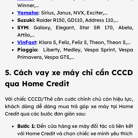
Winner,...
Yamaha
:
Sirius, Janus, NVX, Exciter,...
Suzuki:
Raider R150, GD110, Address 110,...
SYM:
Galaxy, Elegant, Star SR 170, Abela,
Attila,...
VinFast
:
Klara S, Feliz, Feliz S, Theon, Theon S,...
Piaggio:
Liberty, Medley, Vespa Sprint, Vespa
Primavera, Vespa GTS,...
5. Cách vay xe máy chỉ cần CCCD
qua Home Credit
Với chiếc CCCD/Thẻ căn cước chỉnh chủ còn hiệu lực,
khách dàng dễ dàng mua trả góp xe máy tại Home
Credit qua các bước đơn giản sau:
Bước 1:
Đến cửa hàng xe máy đối tác có liên kết
với Home Credit và chọn chiếc xe mình yêu thích