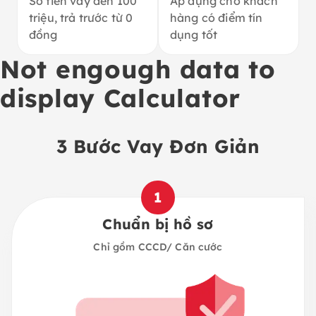
Số tiền vay đến 100
Áp dụng cho khách
triệu, trả trước từ 0
hàng có điểm tín
đồng
dụng tốt
Not engough data to
display Calculator
3 Bước Vay Đơn Giản
1
Chuẩn bị hồ sơ
Chỉ gồm CCCD/ Căn cước