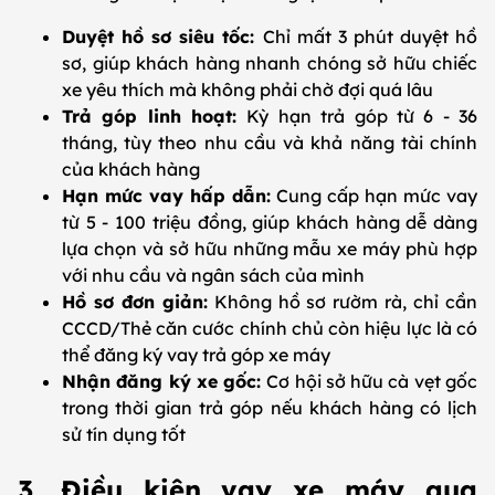
Duyệt hồ sơ siêu tốc:
Chỉ mất 3 phút duyệt hồ
sơ, giúp khách hàng nhanh chóng sở hữu chiếc
xe yêu thích mà không phải chờ đợi quá lâu
Trả góp linh hoạt:
Kỳ hạn trả góp từ 6 - 36
tháng, tùy theo nhu cầu và khả năng tài chính
của khách hàng
Hạn mức vay hấp dẫn:
Cung cấp hạn mức vay
từ 5 - 100 triệu đồng, giúp khách hàng dễ dàng
lựa chọn và sở hữu những mẫu xe máy phù hợp
với nhu cầu và ngân sách của mình
Hồ sơ đơn giản:
Không hồ sơ rườm rà, chỉ cần
CCCD/Thẻ căn cước chính chủ còn hiệu lực là có
thể đăng ký vay trả góp xe máy
Nhận đăng ký xe gốc:
Cơ hội sở hữu cà vẹt gốc
trong thời gian trả góp nếu khách hàng có lịch
sử tín dụng tốt
3. Điều kiện vay xe máy qua