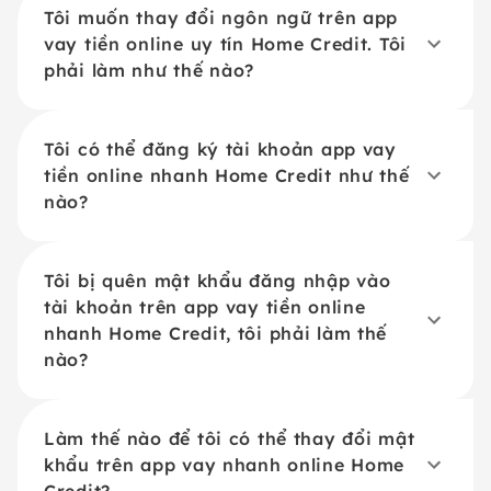
Tôi muốn thay đổi ngôn ngữ trên app
vay tiền online uy tín Home Credit. Tôi
phải làm như thế nào?​
Tôi có thể đăng ký tài khoản app vay
tiền online nhanh Home Credit như thế
nào?​
Tôi bị quên mật khẩu đăng nhập vào
tài khoản trên app vay tiền online
nhanh Home Credit, tôi phải làm thế
nào?​
Làm thế nào để tôi có thể thay đổi mật
khẩu trên app vay nhanh online Home