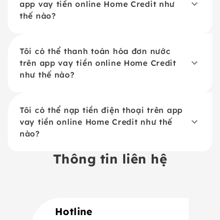
app vay tiền online Home Credit như
thế nào?​
Tôi có thể thanh toán hóa đơn nước
trên app vay tiền online Home Credit
như thế nào?​
Tôi có thể nạp tiền điện thoại trên app
vay tiền online Home Credit như thế
nào?​
Thông tin liên hệ
Hotline