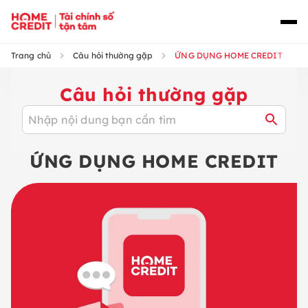
Trang chủ
Câu hỏi thường gặp
ỨNG DỤNG HOME CREDIT
Câu hỏi thường gặp
ỨNG DỤNG HOME CREDIT