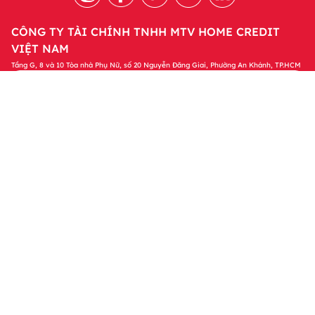
CÔNG TY TÀI CHÍNH TNHH MTV HOME CREDIT
VIỆT NAM
Tầng G, 8 và 10 Tòa nhà Phụ Nữ, số 20 Nguyễn Đăng Giai, Phường An Khánh, TP.HCM
Tải ứng dụng Home Credit
Tải ngay
Để quản lý khoản vay và nhận các ưu đãi độc
quyền trên ứng dụng Home Credit
Sản phẩm
Tin tức & Hỗ trợ
Thông tin khác
© 2023 Bản quyền thuộc về Công ty Tài chính TNHH MTV Home
Credit Việt Nam. Bằng việc truy cập vào website này, tôi đồng ý
với các Chính sách của Home Credit liên quan đến việc xử lý dữ
liệu cá nhân của tôi.