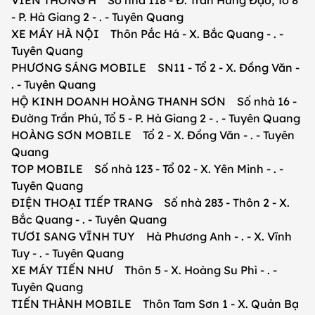
VIỄN THÔNG H Số nhà 118 - Đ. Trần Hưng Đạo, Tổ 8
- P. Hà Giang 2 - . - Tuyên Quang
XE MÁY HÀ NỘI Thôn Pắc Há - X. Bắc Quang - . -
Tuyên Quang
PHƯƠNG SÁNG MOBILE SN11 - Tổ 2 - X. Đồng Văn -
. - Tuyên Quang
HỘ KINH DOANH HOÀNG THANH SƠN Số nhà 16 -
Đường Trần Phú, Tổ 5 - P. Hà Giang 2 - . - Tuyên Quang
HOÀNG SƠN MOBILE Tổ 2 - X. Đồng Văn - . - Tuyên
Quang
TOP MOBILE Số nhà 123 - Tổ 02 - X. Yên Minh - . -
Tuyên Quang
ĐIỆN THOẠI TIẾP TRANG Số nhà 283 - Thôn 2 - X.
Bắc Quang - . - Tuyên Quang
TƯƠI SANG VĨNH TUY Hà Phương Anh - . - X. Vĩnh
Tuy - . - Tuyên Quang
XE MÁY TIẾN NHƯ Thôn 5 - X. Hoàng Su Phì - . -
Tuyên Quang
TIẾN THÀNH MOBILE Thôn Tam Sơn 1 - X. Quản Bạ