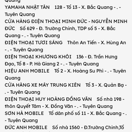
Quang
YAMAHA NHẬT TÂN 128 - Tổ 13 - X. Bắc Quang - . -
Tuyên Quang
CỬA HÀNG ĐIỆN THOẠI MINH ĐỨC - NGUYỄN MINH
ĐỨC Số 629 - Đ. Trường Chinh, TDP số 5 - X. Bắc
Quang - . - Tuyên Quang
ĐIỆN THOẠI TƯƠI SÁNG Thôn An Tiến - X. Hùng An
- . - Tuyên Quang
ĐIỆN THOẠI KHƯƠNG KHÔI 136 - Đ. Trần Hưng
Đạo, Tổ 8 - P. Hà Giang 2 - . - Tuyên Quang
HIỆU ANH MOBILE Tổ 2 - X. Hoàng Su Phì - . - Tuyên
Quang
CỬA HÀNG XE MÁY TRUNG KIÊN Tổ 3 - X. Quản Bạ -
. - Tuyên Quang
ĐIỆN THOẠI HUY HOÀNG ĐỒNG VĂN Số nhà 198 -
thôn Quyết Tâm - X. Đồng Văn - . - Tuyên Quang
SƠN HÀ MOBILE Tổ dân phố số 11 - X. Bắc Quang - .
- Tuyên Quang
ĐỨC ANH MOBILE Số nhà 1560 - Đ.Trường Chinh,Tổ