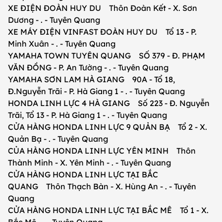
XE ĐIỆN ĐOÀN HUY DU Thôn Đoàn Kết - X. Sơn
Dương - . - Tuyên Quang
XE MÁY ĐIỆN VINFAST ĐOÀN HUY DU Tổ 13 - P.
Minh Xuân - . - Tuyên Quang
YAMAHA TOWN TUYÊN QUANG SỐ 379 - Đ. PHẠM
VĂN ĐỒNG - P. An Tường - . - Tuyên Quang
YAMAHA SƠN LAM HÀ GIANG 90A - Tổ 18,
Đ.Nguyễn Trãi - P. Hà Giang 1 - . - Tuyên Quang
HONDA LINH LỰC 4 HÀ GIANG Số 223 - Đ. Nguyễn
Trãi, Tổ 13 - P. Hà Giang 1 - . - Tuyên Quang
CỬA HÀNG HONDA LINH LỰC 9 QUẢN BẠ Tổ 2 - X.
Quản Bạ - . - Tuyên Quang
CỦA HÀNG HONDA LINH LỰC YÊN MINH Thôn
Thành Minh - X. Yên Minh - . - Tuyên Quang
CỬA HÀNG HONDA LINH LỰC TẠI BẮC
QUANG Thôn Thạch Bàn - X. Hùng An - . - Tuyên
Quang
CỬA HÀNG HONDA LINH LỰC TẠI BẮC MÊ Tổ 1 - X.