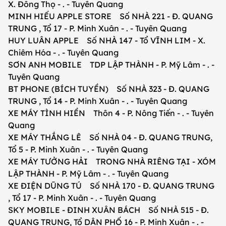
X. Đông Thọ - . - Tuyên Quang
MINH HIẾU APPLE STORE Số NHÀ 221 - Đ. QUANG
TRUNG , Tổ 17 - P. Minh Xuân - . - Tuyên Quang
HUY LUÂN APPLE Số NHÀ 147 - Tổ VĨNH LIM - X.
Chiêm Hóa - . - Tuyên Quang
SƠN ANH MOBILE TDP LẬP THÀNH - P. Mỹ Lâm - . -
Tuyên Quang
BT PHONE (BÍCH TUYỀN) Số NHÀ 323 - Đ. QUANG
TRUNG , Tổ 14 - P. Minh Xuân - . - Tuyên Quang
XE MÁY TÌNH HIỀN Thôn 4 - P. Nông Tiến - . - Tuyên
Quang
XE MÁY THẮNG LÊ Số NHÀ 04 - Đ. QUANG TRUNG,
Tổ 5 - P. Minh Xuân - . - Tuyên Quang
XE MÁY TƯỞNG HẢI TRONG NHÀ RIÊNG TẠI - XÓM
LẬP THÀNH - P. Mỹ Lâm - . - Tuyên Quang
XE ĐIỆN DŨNG TÚ Số NHÀ 170 - Đ. QUANG TRUNG
, Tổ 17 - P. Minh Xuân - . - Tuyên Quang
SKY MOBILE - ĐINH XUÂN BÁCH Số NHÀ 515 - Đ.
QUANG TRUNG, Tổ DÂN PHỐ 16 - P. Minh Xuân - . -