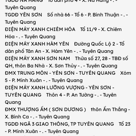
TGDĐ NA HANG Tổ dân phố 4 - X. Nà Hang - . -
Tuyên Quang
TGDĐ YÊN SƠN Số nhà 66 - Tổ 6 - P. Bình Thuận - . -
Tuyên Quang
ĐIỆN MÁY XANH CHIÊM HÓA Tổ 11/9 - X. Chiêm
Hóa - . - Tuyên Quang
ĐIỆN MÁY XANH HÀM YÊN Đường Quốc Lộ 2 - Tổ
dân phố Tân An - X. Hàm Yên - . - Tuyên Quang
ĐIỆN MÁY XANH SƠN NAM Thửa số 27, 28 - TBĐ số
QH, thôn Ba Nhà - X. Sơn Thủy - . - Tuyên Quang
ĐMX TRUNG MÔN - YÊN SƠN - TUYÊN QUANG Xóm
5 - P. Minh Xuân - . - Tuyên Quang
ĐIỆN MÁY XANH LƯỠNG VƯỢNG - YÊN SƠN -
TUYÊN QUANG Thôn 4 - P. An Tường - . - Tuyên
Quang
ĐMX THƯỢNG ẤM ( SƠN DƯƠNG ) thôn Ấm Thắng -
X. Bình Ca - . - Tuyên Quang
TGDĐ NGÃ 3 GIAO THÔNG, TP TUYÊN QUANG Tổ 23
- P. Minh Xuân - . - Tuyên Quang