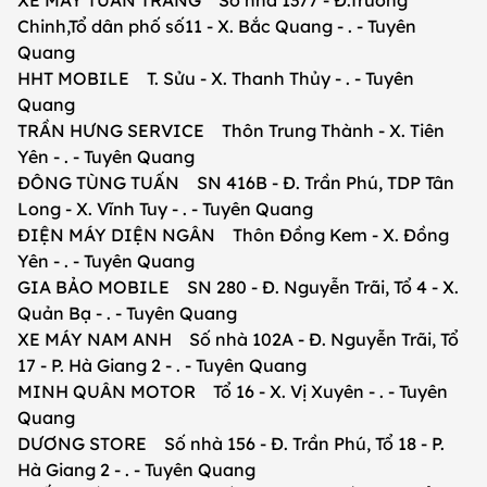
XE MÁY TUẤN TRANG Số nhà 1377 - Đ.Trường
Chinh,Tổ dân phố số11 - X. Bắc Quang - . - Tuyên
Quang
HHT MOBILE T. Sửu - X. Thanh Thủy - . - Tuyên
Quang
TRẦN HƯNG SERVICE Thôn Trung Thành - X. Tiên
Yên - . - Tuyên Quang
ĐÔNG TÙNG TUẤN SN 416B - Đ. Trần Phú, TDP Tân
Long - X. Vĩnh Tuy - . - Tuyên Quang
ĐIỆN MÁY DIỆN NGÂN Thôn Đồng Kem - X. Đồng
Yên - . - Tuyên Quang
GIA BẢO MOBILE SN 280 - Đ. Nguyễn Trãi, Tổ 4 - X.
Quản Bạ - . - Tuyên Quang
XE MÁY NAM ANH Số nhà 102A - Đ. Nguyễn Trãi, Tổ
17 - P. Hà Giang 2 - . - Tuyên Quang
MINH QUÂN MOTOR Tổ 16 - X. Vị Xuyên - . - Tuyên
Quang
DƯƠNG STORE Số nhà 156 - Đ. Trần Phú, Tổ 18 - P.
Hà Giang 2 - . - Tuyên Quang