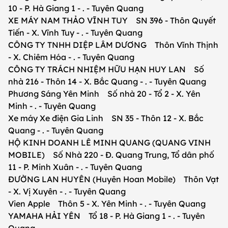
10 - P. Hà Giang 1 - . - Tuyên Quang
XE MÁY NAM THẢO VĨNH TUY SN 396 - Thôn Quyết
Tiến - X. Vĩnh Tuy - . - Tuyên Quang
CÔNG TY TNHH DIỆP LÂM DƯƠNG Thôn Vĩnh Thịnh
- X. Chiêm Hóa - . - Tuyên Quang
CÔNG TY TRÁCH NHIỆM HỮU HẠN HUY LAN Số
nhà 216 - Thôn 14 - X. Bắc Quang - . - Tuyên Quang
Phương Sáng Yên Minh Số nhà 20 - Tổ 2 - X. Yên
Minh - . - Tuyên Quang
Xe máy Xe điện Gia Linh SN 35 - Thôn 12 - X. Bắc
Quang - . - Tuyên Quang
HỘ KINH DOANH LÊ MINH QUANG (QUANG VINH
MOBILE) Số Nhà 220 - Đ. Quang Trung, Tổ dân phố
11 - P. Minh Xuân - . - Tuyên Quang
ĐƯỜNG LAN HUYÊN (Huyên Hoan Mobile) Thôn Vạt
- X. Vị Xuyên - . - Tuyên Quang
Vien Apple Thôn 5 - X. Yên Minh - . - Tuyên Quang
YAMAHA HẢI YÊN Tổ 18 - P. Hà Giang 1 - . - Tuyên