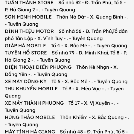
TUẤN THÀNH STORE Số nhà 32 - Đ. Trần Phú, Tổ 5 -
P. Hà Giang 2 - . - Tuyên Quang
SƠN MINH MOBILE Thôn Nà Đát - X. Quang Bình - .
- Tuyên Quang
ĐÌNH THIỆU MOTOR Số nhà 56 - Đ. Trần Phú,Tổ dân
phố Tân Lập - X. Vĩnh Tuy - . - Tuyên Quang
GIÁP HÀ MOBILE Tổ 4 - X. Bắc Mê - . - Tuyên Quang
TUYÊN HỒ STORE Số nhà 79 - Đ. Minh Khai, Tổ 8 - P.
Hà Giang 2 - . - Tuyên Quang
ĐIỆN THOẠI ĐIỂN PHƯỢNG Thôn Kè Nhạn - X.
Đồng Yên - . - Tuyên Quang
XE MÁY DŨNG KỶ Tổ 5 - X. Bắc Mê - . - Tuyên Quang
THU KHUYẾN MOBILE Tổ 3 - X. Mèo Vạc - . - Tuyên
Quang
XE MÁY THÀNH PHƯƠNG Tổ 17 - X. Vị Xuyên - . -
Tuyên Quang
HÙNG THẢO MOBILE Thôn Khiềm - X. Bắc Quang - .
- Tuyên Quang
MÁY TÍNH HÀ GIANG Số nhà 48 - Đ. Trần Phú, Tổ 5 -