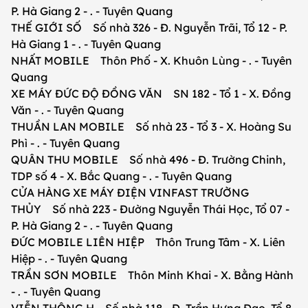
P. Hà Giang 2 - . - Tuyên Quang
THẾ GIỚI SỐ Số nhà 326 - Đ. Nguyễn Trãi, Tổ 12 - P.
Hà Giang 1 - . - Tuyên Quang
NHẤT MOBILE Thôn Phố - X. Khuôn Lùng - . - Tuyên
Quang
XE MÁY ĐỨC ĐỘ ĐỒNG VĂN SN 182 - Tổ 1 - X. Đồng
Văn - . - Tuyên Quang
THUẦN LAN MOBILE Số nhà 23 - Tổ 3 - X. Hoàng Su
Phì - . - Tuyên Quang
QUÂN THU MOBILE Số nhà 496 - Đ. Trường Chinh,
TDP số 4 - X. Bắc Quang - . - Tuyên Quang
CỬA HÀNG XE MÁY ĐIỆN VINFAST TRƯỜNG
THỦY Số nhà 223 - Đường Nguyễn Thái Học, Tổ 07 -
P. Hà Giang 2 - . - Tuyên Quang
ĐỨC MOBILE LIÊN HIỆP Thôn Trung Tâm - X. Liên
Hiệp - . - Tuyên Quang
TRẦN SƠN MOBILE Thôn Minh Khai - X. Bằng Hành
- . - Tuyên Quang