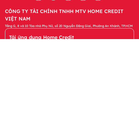
CÔNG TY TÀI CHÍNH TNHH MTV HOME CREDIT
VIỆT NAM
Tầng G, 8 và 10 Tòa nhà Phụ Nữ, số 20 Nguyễn Đăng Giai, Phường An Khánh, TP.HCM
Tải ứng dụng Home Credit
Tải ngay
Để quản lý khoản vay và nhận các ưu đãi độc
quyền trên ứng dụng Home Credit
Sản phẩm
Tin tức & Hỗ trợ
Thông tin khác
© 2023 Bản quyền thuộc về Công ty Tài chính TNHH MTV Home
Credit Việt Nam. Bằng việc truy cập vào website này, tôi đồng ý
với các Chính sách của Home Credit liên quan đến việc xử lý dữ
liệu cá nhân của tôi.