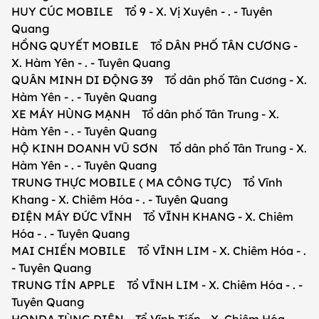
HUY CÚC MOBILE Tổ 9 - X. Vị Xuyên - . - Tuyên
Quang
HỒNG QUYẾT MOBILE Tổ DÂN PHỐ TÂN CƯƠNG -
X. Hàm Yên - . - Tuyên Quang
QUÂN MINH DI ĐỘNG 39 Tổ dân phố Tân Cương - X.
Hàm Yên - . - Tuyên Quang
XE MÁY HÙNG MẠNH Tổ dân phố Tân Trung - X.
Hàm Yên - . - Tuyên Quang
HỘ KINH DOANH VŨ SƠN Tổ dân phố Tân Trung - X.
Hàm Yên - . - Tuyên Quang
TRUNG THỰC MOBILE ( MA CÔNG TỰC) Tổ Vĩnh
Khang - X. Chiêm Hóa - . - Tuyên Quang
ĐIỆN MÁY ĐỨC VĨNH Tổ VĨNH KHANG - X. Chiêm
Hóa - . - Tuyên Quang
MAI CHIẾN MOBILE Tổ VĨNH LIM - X. Chiêm Hóa - .
- Tuyên Quang
TRUNG TÍN APPLE Tổ VĨNH LIM - X. Chiêm Hóa - . -
Tuyên Quang