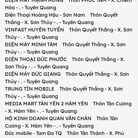
ĐIỆN MÁY MẠNH HÙNG Thôn PHÚC TÂM - X. Chiêm
Hóa - . - Tuyên Quang
Điện Thoại Hoàng Hậu - Sơn Nam Thôn Quyết
Thắng - X. Sơn Thủy - . - Tuyên Quang
VINFAST HUYÊN TUYỀN Thôn Quyết Thắng - X. Sơn
Thủy - . - Tuyên Quang
ĐIỆN MÁY MINH TÂM Thôn Quyết Thắng - X. Sơn
Thủy - . - Tuyên Quang
ĐIỆN THOẠI ĐỨC PHƯỚC Thôn Quyết Thắng - X.
Sơn Thủy - . - Tuyên Quang
ĐIỆN MÁY ĐỨC GIANG Thôn Quyết Thắng - X. Sơn
Thủy - . - Tuyên Quang
TRUNG TÍN MOBILE Thôn Quyết Thắng - X. Sơn
Thủy - . - Tuyên Quang
MEDIA MART TÂN YÊN 2 HÀM YÊN Thôn Tân Cương
- X. Hàm Yên - . - Tuyên Quang
HỘ KINH DOANH QUAN VĂN CHÂN Thôn Tân
Cương - X. Hàm Yên - . - Tuyên Quang
Đức mobile - Tam Đa TQ Thôn Tân Thành - X. Phú