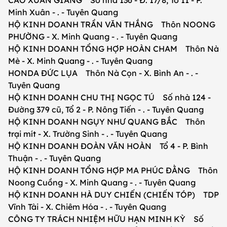
CAO XUÂN GIANG Số nhà 136 - Đ. 17/8, Tổ 11 - P.
Minh Xuân - . - Tuyên Quang
HỘ KINH DOANH TRẦN VĂN THẮNG Thôn NOONG
PHƯỜNG - X. Minh Quang - . - Tuyên Quang
HỘ KINH DOANH TỔNG HỢP HOÀN CHAM Thôn Nà
Mè - X. Minh Quang - . - Tuyên Quang
HONDA ĐỨC LỤA Thôn Nà Cọn - X. Bình An - . -
Tuyên Quang
HỘ KINH DOANH CHU THỊ NGỌC TÚ Số nhà 124 -
Đường 379 cũ, Tổ 2 - P. Nông Tiến - . - Tuyên Quang
HỘ KINH DOANH NGỤY NHƯ QUANG BẮC Thôn
trại mít - X. Trường Sinh - . - Tuyên Quang
HỘ KINH DOANH ĐOÀN VĂN HOÀN Tổ 4 - P. Bình
Thuận - . - Tuyên Quang
HỘ KINH DOANH TỔNG HỢP MA PHÚC ĐẰNG Thôn
Noong Cuồng - X. Minh Quang - . - Tuyên Quang
HỘ KINH DOANH HÀ DUY CHIẾN (CHIẾN TÓP) TDP
Vĩnh Tài - X. Chiêm Hóa - . - Tuyên Quang
CÔNG TY TRÁCH NHIỆM HỮU HẠN MINH KỲ Số