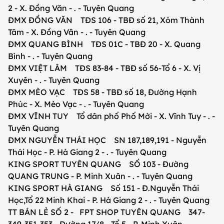
2 - X. Đồng Văn - . - Tuyên Quang
ĐMX ĐỒNG VĂN TĐS 106 - TBĐ số 21, Xóm Thành
Tâm - X. Đồng Văn - . - Tuyên Quang
ĐMX QUANG BÌNH TĐS 01C - TBĐ 20 - X. Quang
Bình - . - Tuyên Quang
ĐMX VIỆT LÂM TĐS 83-84 - TBĐ số 56-Tổ 6 - X. Vị
Xuyên - . - Tuyên Quang
ĐMX MÈO VẠC TĐS 58 - TBĐ số 18, Đường Hạnh
Phúc - X. Mèo Vạc - . - Tuyên Quang
ĐMX VĨNH TUY Tổ dân phố Phố Mới - X. Vĩnh Tuy - . -
Tuyên Quang
ĐMX NGUYỄN THÁI HỌC SN 187,189,191 - Nguyễn
Thái Học - P. Hà Giang 2 - . - Tuyên Quang
KING SPORT TUYÊN QUANG SỐ 103 - Đường
QUANG TRUNG - P. Minh Xuân - . - Tuyên Quang
KING SPORT HÀ GIANG Số 151 - Đ.Nguyễn Thái
Học,Tổ 22 Minh Khai - P. Hà Giang 2 - . - Tuyên Quang
TT BÁN LẺ SỐ 2 - FPT SHOP TUYÊN QUANG 347-