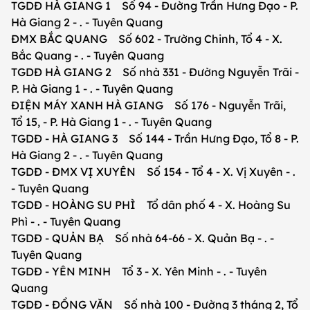
TGDĐ HÀ GIANG 1 Số 94 - Đường Trần Hưng Đạo - P.
Hà Giang 2 - . - Tuyên Quang
ĐMX BẮC QUANG Số 602 - Trường Chinh, Tổ 4 - X.
Bắc Quang - . - Tuyên Quang
TGDĐ HÀ GIANG 2 Số nhà 331 - Đường Nguyễn Trãi -
P. Hà Giang 1 - . - Tuyên Quang
ĐIỆN MÁY XANH HÀ GIANG Số 176 - Nguyễn Trãi,
Tổ 15, - P. Hà Giang 1 - . - Tuyên Quang
TGDĐ - HÀ GIANG 3 Số 144 - Trần Hưng Đạo, Tổ 8 - P.
Hà Giang 2 - . - Tuyên Quang
TGDĐ - ĐMX VỊ XUYÊN Số 154 - Tổ 4 - X. Vị Xuyên - .
- Tuyên Quang
TGDĐ - HOÀNG SU PHÌ Tổ dân phố 4 - X. Hoàng Su
Phì - . - Tuyên Quang
TGDĐ - QUẢN BẠ Số nhà 64-66 - X. Quản Bạ - . -
Tuyên Quang
TGDĐ - YÊN MINH Tổ 3 - X. Yên Minh - . - Tuyên
Quang
TGDĐ - ĐỒNG VĂN Số nhà 100 - Đường 3 tháng 2, Tổ