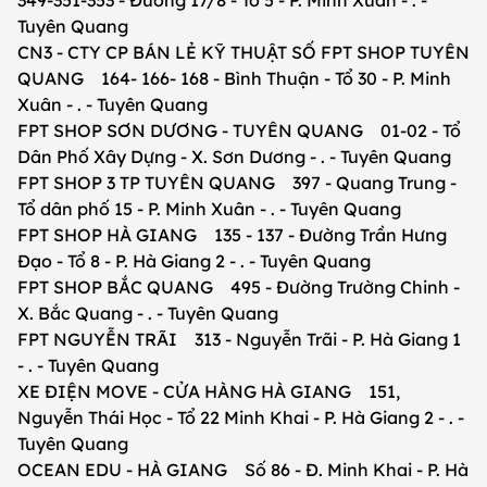
349-351-353 - Đường 17/8 - Tổ 5 - P. Minh Xuân - . -
Tuyên Quang
CN3 - CTY CP BÁN LẺ KỸ THUẬT SỐ FPT SHOP TUYÊN
QUANG 164- 166- 168 - Bình Thuận - Tổ 30 - P. Minh
Xuân - . - Tuyên Quang
FPT SHOP SƠN DƯƠNG - TUYÊN QUANG 01-02 - Tổ
Dân Phố Xây Dựng - X. Sơn Dương - . - Tuyên Quang
FPT SHOP 3 TP TUYÊN QUANG 397 - Quang Trung -
Tổ dân phố 15 - P. Minh Xuân - . - Tuyên Quang
FPT SHOP HÀ GIANG 135 - 137 - Đường Trần Hưng
Đạo - Tổ 8 - P. Hà Giang 2 - . - Tuyên Quang
FPT SHOP BẮC QUANG 495 - Đường Trường Chinh -
X. Bắc Quang - . - Tuyên Quang
FPT NGUYỄN TRÃI 313 - Nguyễn Trãi - P. Hà Giang 1
- . - Tuyên Quang
XE ĐIỆN MOVE - CỬA HÀNG HÀ GIANG 151,
Nguyễn Thái Học - Tổ 22 Minh Khai - P. Hà Giang 2 - . -
Tuyên Quang
OCEAN EDU - HÀ GIANG Số 86 - Đ. Minh Khai - P. Hà