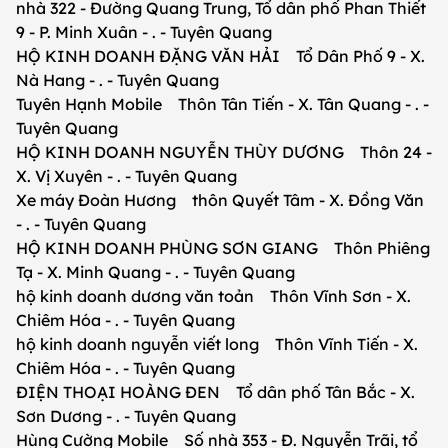
nhà 322 - Đường Quang Trung, Tổ dân phố Phan Thiết
9 - P. Minh Xuân - . - Tuyên Quang
HỘ KINH DOANH ĐẶNG VĂN HẢI Tổ Dân Phố 9 - X.
Nà Hang - . - Tuyên Quang
Tuyên Hạnh Mobile Thôn Tân Tiến - X. Tân Quang - . -
Tuyên Quang
HỘ KINH DOANH NGUYỄN THÙY DƯƠNG Thôn 24 -
X. Vị Xuyên - . - Tuyên Quang
Xe máy Đoàn Hương thôn Quyết Tâm - X. Đồng Văn
- . - Tuyên Quang
HỘ KINH DOANH PHÙNG SƠN GIANG Thôn Phiêng
Tạ - X. Minh Quang - . - Tuyên Quang
hộ kinh doanh dương văn toản Thôn Vĩnh Sơn - X.
Chiêm Hóa - . - Tuyên Quang
hộ kinh doanh nguyễn viết long Thôn Vĩnh Tiến - X.
Chiêm Hóa - . - Tuyên Quang
ĐIỆN THOẠI HOÀNG ĐEN Tổ dân phố Tân Bắc - X.
Sơn Dương - . - Tuyên Quang
Hùng Cường Mobile Số nhà 353 - Đ. Nguyễn Trãi, tổ