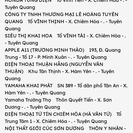
HONDA TÙNG DIỆN Tổ Vĩnh Tiến - X. Chiêm Hóa - . -
Tuyên Quang
CÔNG TY TNHH THƯƠNG MẠI LÊ HOÀNG TUYÊN
QUANG Tổ VĨNH THỊNH - X. Chiêm Hóa - . - Tuyên
Quang
SIÊU THỊ KHAI HOA Tổ VĨNH TÀI - X. Chiêm Hóa - .
- Tuyên Quang
APPLE A11 (TRƯƠNG MINH THẢO) 193, Đ. Quang
Trung - Tổ 17 - P. Minh Xuân - . - Tuyên Quang
ĐIỆN THOẠI THUẬN HẰNG (NGUYỄN VĂN
THUẬN) Khu Tân Thịnh - X. Hàm Yên - . - Tuyên
Quang
YAMAHA KHAI PHÁT SN 389 - Tổ dân phố Tân An - X.
Hàm Yên - . - Tuyên Quang
Yamaha Trường Thọ Thôn Quyết Tiến - X. Sơn
Dương - . - Tuyên Quang
ĐIỆN THOẠI TỨ TÍN CHIÊM HÓA (HÀ VĂN TỨ) Tổ
Trung Tâm 1 - X. Chiêm Hóa - . - Tuyên Quang
NỘI THẤT GIỚI CÚC SƠN DƯƠNG THÔN Y NHÂN -