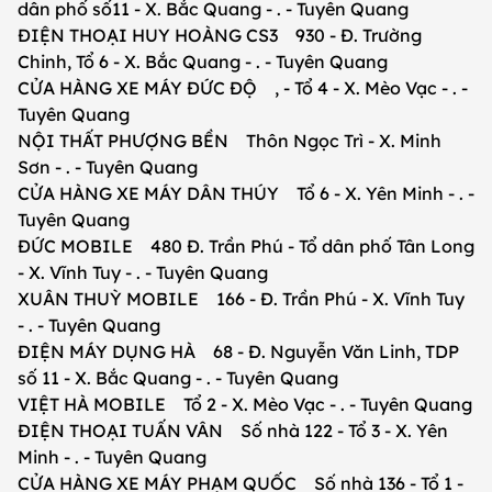
dân phố số11 - X. Bắc Quang - . - Tuyên Quang
ĐIỆN THOẠI HUY HOÀNG CS3 930 - Đ. Trường
Chinh, Tổ 6 - X. Bắc Quang - . - Tuyên Quang
CỬA HÀNG XE MÁY ĐỨC ĐỘ , - Tổ 4 - X. Mèo Vạc - . -
Tuyên Quang
NỘI THẤT PHƯỢNG BỀN Thôn Ngọc Trì - X. Minh
Sơn - . - Tuyên Quang
CỬA HÀNG XE MÁY DÂN THÚY Tổ 6 - X. Yên Minh - . -
Tuyên Quang
ĐỨC MOBILE 480 Đ. Trần Phú - Tổ dân phố Tân Long
- X. Vĩnh Tuy - . - Tuyên Quang
XUÂN THUỲ MOBILE 166 - Đ. Trần Phú - X. Vĩnh Tuy
- . - Tuyên Quang
ĐIỆN MÁY DỤNG HÀ 68 - Đ. Nguyễn Văn Linh, TDP
số 11 - X. Bắc Quang - . - Tuyên Quang
VIỆT HÀ MOBILE Tổ 2 - X. Mèo Vạc - . - Tuyên Quang
ĐIỆN THOẠI TUẤN VÂN Số nhà 122 - Tổ 3 - X. Yên
Minh - . - Tuyên Quang
CỬA HÀNG XE MÁY PHẠM QUỐC Số nhà 136 - Tổ 1 -