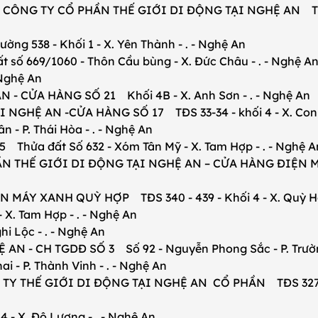
G TY CỔ PHẦN THẾ GIỚI DI ĐỘNG TẠI NGHỆ AN TĐS 81, 
538 - Khối 1 - X. Yên Thành - . - Nghệ An
ố 669/1060 - Thôn Cầu bùng - X. Đức Châu - . - Nghệ A
 Nghệ An
 - CỬA HÀNG SỐ 21 Khối 4B - X. Anh Sơn - . - Nghệ An
HỆ AN -CỬA HÀNG SỐ 17 TĐS 33-34 - khối 4 - X. Con C
 P. Thái Hòa - . - Nghệ An
hửa đất Số 632 - Xóm Tân Mỹ - X. Tam Hợp - . - Nghệ A
THẾ GIỚI DI ĐỘNG TẠI NGHỆ AN – CỬA HÀNG ĐIỆN MÁY 
MÁY XANH QUỲ HỢP TĐS 340 - 439 - Khối 4 - X. Quỳ Hợp
 Tam Hợp - . - Nghệ An
i Lộc - . - Nghệ An
- CH TGDĐ SỐ 3 Số 92 - Nguyễn Phong Sắc - P. Trường 
- P. Thành Vinh - . - Nghệ An
THẾ GIỚI DI ĐỘNG TẠI NGHỆ AN CỔ PHẦN TĐS 327-328-3
- X. Đô Lương - . - Nghệ An