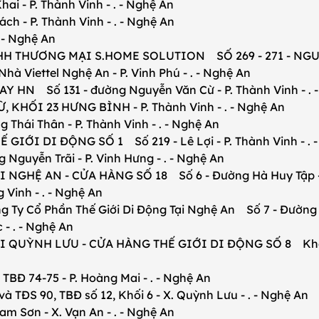
- P. Thành Vinh - . - Nghệ An
- P. Thành Vinh - . - Nghệ An
 - Nghệ An
THƯƠNG MẠI S.HOME SOLUTION SỐ 269 - 271 - NGUYỄN 
à Viettel Nghệ An - P. Vinh Phú - . - Nghệ An
N Số 131 - đường Nguyễn Văn Cừ - P. Thành Vinh - . 
ỐI 23 HƯNG BÌNH - P. Thành Vinh - . - Nghệ An
ái Thân - P. Thành Vinh - . - Nghệ An
IỚI DI ĐỘNG SỐ 1 Số 219 - Lê Lợi - P. Thành Vinh - . 
yễn Trãi - P. Vinh Hưng - . - Nghệ An
HỆ AN - CỬA HÀNG SỐ 18 Số 6 - Đường Hà Huy Tập - P.
Vinh - . - Nghệ An
Ty Cổ Phần Thế Giới Di Động Tại Nghệ An Số 7 - Đường Qu
 . - Nghệ An
UỲNH LƯU - CỬA HÀNG THẾ GIỚI DI ĐỘNG SỐ 8 Khối 01 
 74-75 - P. Hoàng Mai - . - Nghệ An
ĐS 90, TBĐ số 12, Khối 6 - X. Quỳnh Lưu - . - Nghệ An
Sơn - X. Vạn An - . - Nghệ An