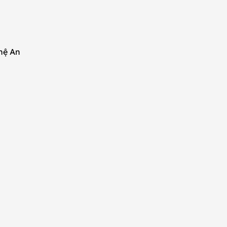
hệ An
n