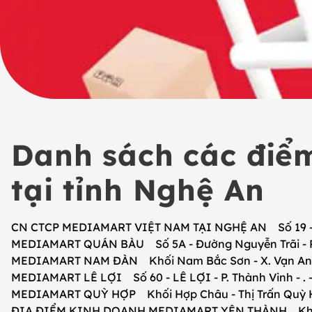
Danh sách các điểm
tại tỉnh Nghệ An
CN CTCP MEDIAMART VIỆT NAM TẠI NGHỆ AN Số 19 - Đườ
MEDIAMART QUÁN BÀU Số 5A - Đường Nguyễn Trãi - Ph
MEDIAMART NAM ĐÀN Khối Nam Bắc Sơn - X. Vạn An -
MEDIAMART LÊ LỢI Số 60 - LÊ LỢI - P. Thành Vinh - . 
MEDIAMART QUỲ HỢP Khối Hợp Châu - Thị Trấn Quỳ Hợ
ĐỊA ĐIỂM KINH DOANH MEDIAMART YÊN THÀNH Khối 1 -