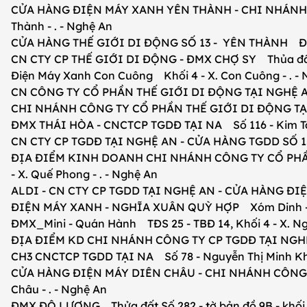
CỬA HÀNG ĐIỆN MÁY XANH YÊN THÀNH - CHI NHÁNH CÔN
Thành - . - Nghệ An
CỬA HÀNG THẾ GIỚI DI ĐỘNG SỐ 13 - YÊN THÀNH Đường 
CN CTY CP THẾ GIỚI DI ĐỘNG - ĐMX CHỢ SY Thủa đất s
Điện Máy Xanh Con Cuông Khối 4 - X. Con Cuông - . -
CN CÔNG TY CỔ PHẦN THẾ GIỚI DI ĐỘNG TẠI NGHỆ AN
CHI NHÁNH CÔNG TY CỔ PHẦN THẾ GIỚI DI ĐỘNG TẠI NG
ĐMX THÁI HÒA - CNCTCP TGDĐ TẠI NA Số 116 - Kim Tân -
CN CTY CP TGDĐ TẠI NGHỆ AN - CỬA HÀNG TGDD SỐ 15 T
ĐỊA ĐIỂM KINH DOANH CHI NHÁNH CÔNG TY CỔ PHẦN 
- X. Quế Phong - . - Nghệ An
ALDI - CN CTY CP TGDD TẠI NGHỆ AN - CỬA HÀNG ĐIỆN 
ĐIỆN MÁY XANH - NGHĨA XUÂN QUỲ HỢP Xóm Dinh - X.
ĐMX_Mini - Quán Hành TĐS 25 - TBĐ 14, Khối 4 - X. Ngh
ĐỊA ĐIỂM KD CHI NHÁNH CÔNG TY CP TGDĐ TẠI NGHỆ AN 
CH3 CNCTCP TGDD TẠI NA Số 78 - Nguyễn Thị Minh Khai 
CỬA HÀNG ĐIỆN MÁY DIÊN CHÂU - CHI NHÁNH CÔNG TY 
Châu - . - Nghệ An
ĐMX ĐÔ LƯƠNG Thửa đất Số 282 - tờ bản đồ 9B - khối 4 