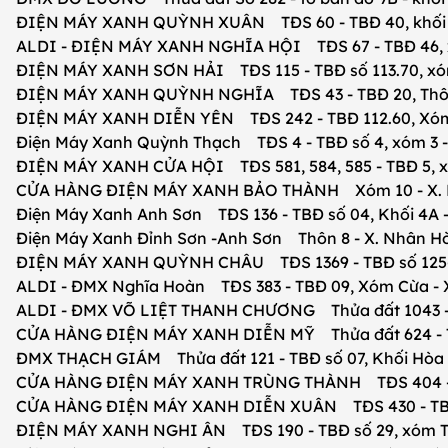
ĐIỆN MÁY XANH QUỲNH XUÂN TĐS 60 - TBĐ 40, khối 16 
ALDI - ĐIỆN MÁY XANH NGHĨA HỘI TĐS 67 - TBĐ 46, xó
ĐIỆN MÁY XANH SƠN HẢI TĐS 115 - TBĐ số 113.70, xóm 
ĐIỆN MÁY XANH QUỲNH NGHĨA TĐS 43 - TBĐ 20, Thôn 5
ĐIỆN MÁY XANH DIỄN YÊN TĐS 242 - TBĐ 112.60, Xóm 1
Điện Máy Xanh Quỳnh Thạch TĐS 4 - TBĐ số 4, xóm 3 - 
ĐIỆN MÁY XANH CỬA HỘI TĐS 581, 584, 585 - TBĐ 5, x
CỬA HÀNG ĐIỆN MÁY XANH BẢO THÀNH Xóm 10 - X. Hợp
Điện Máy Xanh Anh Sơn TĐS 136 - TBĐ số 04, Khối 4A - 
Điện Máy Xanh Đỉnh Sơn -Anh Sơn Thôn 8 - X. Nhân Hòa
ĐIỆN MÁY XANH QUỲNH CHÂU TĐS 1369 - TBĐ số 125-57,
ALDI - ĐMX Nghĩa Hoàn TĐS 383 - TBĐ 09, Xóm Cừa - X.
ALDI - ĐMX VÕ LIỆT THANH CHƯƠNG Thửa đất 1043 - TBĐ
CỬA HÀNG ĐIỆN MÁY XANH DIỄN MỸ Thửa đất 624 - TBĐ 
ĐMX THẠCH GIÁM Thửa đất 121 - TBĐ số 07, Khối Hòa Bắ
CỬA HÀNG ĐIỆN MÁY XANH TRÙNG THÀNH TĐS 404 - TBĐ 
CỬA HÀNG ĐIỆN MÁY XANH DIỄN XUÂN TĐS 430 - TBĐ 4,
ĐIỆN MÁY XANH NGHI ÂN TĐS 190 - TBĐ số 29, xóm Trun