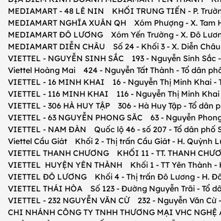
MEDIAMART - 48 LÊ NIN KHỐI TRUNG TIẾN - P. Trường
MEDIAMART NGHĨA XUÂN QH Xóm Phượng - X. Tam Hợp
MEDIAMART ĐÔ LƯƠNG Xóm Yến Trường - X. Đô Lương 
MEDIAMART DIỄN CHÂU Số 24 - Khối 3 - X. Diễn Châu -
VIETTEL - NGUYỄN SINH SẮC 193 - Nguyễn Sinh Sắc - Kh
Viettel Hoàng Mai 424 - Nguyễn Tất Thành - Tổ dân phố 
VIETTEL - 16 MINH KHAI 16 - Nguyễn Thị Minh Khai - Tổ 
VIETTEL - 116 MINH KHAI 116 - Nguyễn Thị Minh Khai - T
VIETTEL - 306 HÀ HUY TẬP 306 - Hà Huy Tập - Tổ dân phố
VIETTEL - 63 NGUYỄN PHONG SĂC 63 - Nguyễn Phong sắc 
VIETTEL - NAM ĐÀN Quốc lộ 46 - số 207 - Tổ dân phố Sa
Viettel Cầu Giát Khối 2 - Thị trấn Cầu Giát - H. Quỳnh 
VIETTEL THANH CHƯƠNG KHỐI 11 - TT. THANH CHƯƠNG
VIETTEL HUYỆN YÊN THÀNH Khối 1 - TT Yên Thành - H
VIETTEL ĐÔ LƯƠNG Khối 4 - Thị trấn Đô Lương - H. Đ
VIETTEL THÁI HÒA Số 123 - Đường Nguyễn Trãi - Tổ dân 
VIETTEL - 232 NGUYỄN VĂN CỪ 232 - Nguyễn Văn Cừ - P
CHI NHÁNH CÔNG TY TNHH THƯƠNG MẠI VHC NGHỆ AN 3