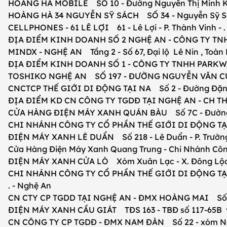
HOÀNG HÀ MOBILE SỐ 10 - Đường Nguyễn Thị Minh Khai 
HOÀNG HÀ 34 NGUYỄN SỸ SÁCH SỐ 34 - Nguyễn Sỹ Sách 
CELLPHONES - 61 LÊ LỢI 61 - Lê Lợi - P. Thành Vinh - .
ĐỊA ĐIỂM KINH DOANH SỐ 2 NGHỆ AN - CÔNG TY TNHH 
MINDX - NGHỆ AN Tầng 2 - Số 67, Đại lộ Lê Nin , Toàn Nh
ĐỊA ĐIỂM KINH DOANH SỐ 1 - CÔNG TY TNHH PARKWAY H
TOSHIKO NGHỆ AN SỐ 197 - ĐƯỜNG NGUYỄN VĂN CỪ, KH
CNCTCP THẾ GIỚI DI ĐỘNG TẠI NA Số 2 - Đường Đặng Th
ĐỊA ĐIỂM KD CN CÔNG TY TGDĐ TẠI NGHỆ AN - CH THẾ G
CỬA HÀNG ĐIỆN MÁY XANH QUÁN BÀU Số 7C - Đường Ngu
CHI NHÁNH CÔNG TY CỔ PHẦN THẾ GIỚI DI ĐỘNG TẠI NG
ĐIỆN MÁY XANH LÊ DUẨN Số 218 - Lê Duẩn - P. Trường 
Cửa Hàng Điện Máy Xanh Quang Trung - Chi Nhánh Công 
ĐIỆN MÁY XANH CỬA LÒ Xóm Xuân Lạc - X. Đông Lộc -
CHI NHÁNH CÔNG TY CỔ PHẦN THẾ GIỚI DI ĐỘNG TẠI Q
. - Nghệ An
CN CTY CP TGDD TẠI NGHỆ AN - ĐMX HOÀNG MAI Số TBĐ
ĐIỆN MÁY XANH CẦU GIÁT TĐS 163 - TBĐ số 117-65B và T
CN CÔNG TY CP TGDĐ - ĐMX NAM ĐÀN Số 22 - xóm Nam 