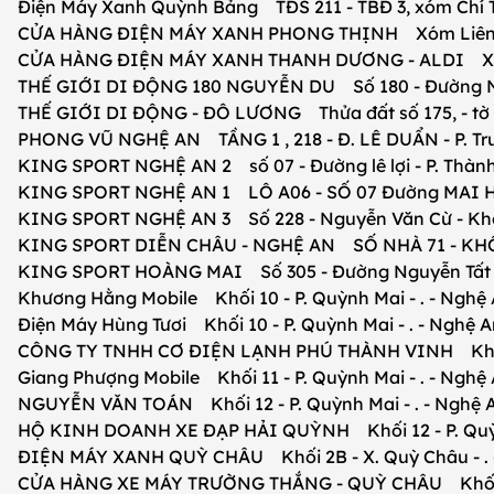
Điện Máy Xanh Quỳnh Bảng TĐS 211 - TBĐ 3, xóm Chí Th
CỬA HÀNG ĐIỆN MÁY XANH PHONG THỊNH Xóm Liên Chu
CỬA HÀNG ĐIỆN MÁY XANH THANH DƯƠNG - ALDI Xóm 
THẾ GIỚI DI ĐỘNG 180 NGUYỄN DU Số 180 - Đường Ng
THẾ GIỚI DI ĐỘNG - ĐÔ LƯƠNG Thửa đất số 175, - tờ bản
PHONG VŨ NGHỆ AN TẦNG 1 , 218 - Đ. LÊ DUẨN - P. Trườ
KING SPORT NGHỆ AN 2 số 07 - Đường lê lợi - P. Thành 
KING SPORT NGHỆ AN 1 LÔ A06 - SỐ 07 Đường MAI HẮC 
KING SPORT NGHỆ AN 3 Số 228 - Nguyễn Văn Cừ - Khối T
KING SPORT DIỄN CHÂU - NGHỆ AN SỐ NHÀ 71 - KHỐI 4 
KING SPORT HOÀNG MAI Số 305 - Đường Nguyễn Tất Thà
Khương Hằng Mobile Khối 10 - P. Quỳnh Mai - . - Nghệ
Điện Máy Hùng Tươi Khối 10 - P. Quỳnh Mai - . - Nghệ A
CÔNG TY TNHH CƠ ĐIỆN LẠNH PHÚ THÀNH VINH Khối 11
Giang Phượng Mobile Khối 11 - P. Quỳnh Mai - . - Nghệ
NGUYỄN VĂN TOÁN Khối 12 - P. Quỳnh Mai - . - Nghệ 
HỘ KINH DOANH XE ĐẠP HẢI QUỲNH Khối 12 - P. Quỳnh
ĐIỆN MÁY XANH QUỲ CHÂU Khối 2B - X. Quỳ Châu - . 
CỬA HÀNG XE MÁY TRƯỜNG THẮNG - QUỲ CHÂU Khối 2B 