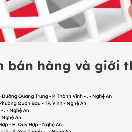
 bán hàng và giới t
ng Quang Trung - P. Thành Vinh - . - Nghệ An
ường Quán Bàu - TP. Vinh - Nghệ An
 . - Nghệ An
- Nghệ An
p - H. Quỳ Hợp - Nghệ An
 X. Yên Thành - . - Nghệ An