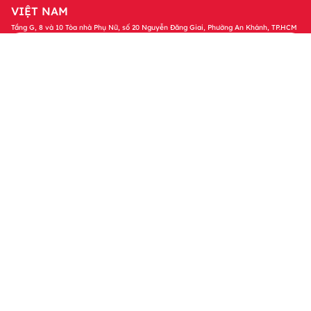
VIỆT NAM
Tầng G, 8 và 10 Tòa nhà Phụ Nữ, số 20 Nguyễn Đăng Giai, Phường An Khánh, TP.HCM
Tải ứng dụng Home Credit
Tải ngay
Để quản lý khoản vay và nhận các ưu đãi độc
quyền trên ứng dụng Home Credit
Sản phẩm
Tin tức & Hỗ trợ
Thông tin khác
© 2023 Bản quyền thuộc về Công ty Tài chính TNHH MTV Home
Credit Việt Nam. Bằng việc truy cập vào website này, tôi đồng ý
với các Chính sách của Home Credit liên quan đến việc xử lý dữ
liệu cá nhân của tôi.