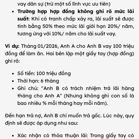
vay dân sự (trừ một số lĩnh vực ưu tiên)
Trường hợp hợp đồng không ghi rõ mức lãi
suất:
Khi có tranh chấp xảy ra, lãi suất sẽ được
tính bằng 50% theo mức lãi giới hạn 20%/ năm,
tương ứng với 10%/ năm cho lãi suất vay.
Ví dụ:
Tháng 01/2026, Anh A cho Anh B vay 100 triệu
đồng để làm ăn. Hai bên lập một giấy tay (hợp đồng)
ghi rõ:
Số tiền: 100 triệu đồng
Thời hạn: 6 tháng
Ghi chú: "Anh B có trách nhiệm trả lãi hàng
tháng cho Anh A" (Nhưng không ghi con số là
bao nhiêu % mỗi tháng hay mỗi năm).
Đến hạn trả nợ, Anh B chỉ muốn trả gốc. Lúc này, quy
định sẽ được áp dụng như sau:
Xác nhận có thỏa thuận lãi: Trong giấy tay có