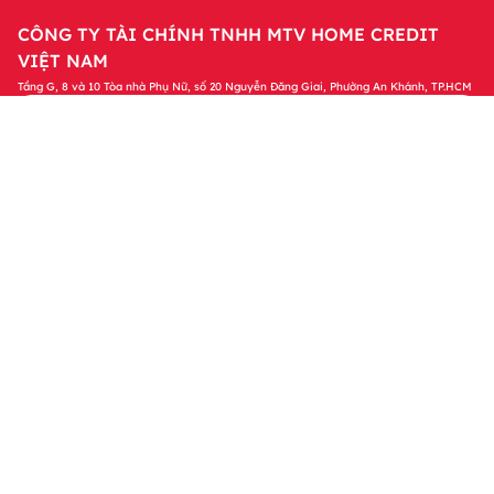
CÔNG TY TÀI CHÍNH TNHH MTV HOME CREDIT
VIỆT NAM
Tầng G, 8 và 10 Tòa nhà Phụ Nữ, số 20 Nguyễn Đăng Giai, Phường An Khánh, TP.HCM
Tải ứng dụng Home Credit
Tải ngay
Để quản lý khoản vay và nhận các ưu đãi độc
quyền trên ứng dụng Home Credit
Sản phẩm
Tin tức & Hỗ trợ
Thông tin khác
© 2023 Bản quyền thuộc về Công ty Tài chính TNHH MTV Home
Credit Việt Nam. Bằng việc truy cập vào website này, tôi đồng ý
với các Chính sách của Home Credit liên quan đến việc xử lý dữ
liệu cá nhân của tôi.