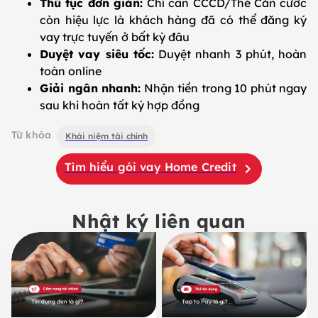
Thủ tục đơn giản:
Chỉ cần CCCD/Thẻ Căn cước
còn hiệu lực là khách hàng đã có thể đăng ký
vay trực tuyến ở bất kỳ đâu
Duyệt vay siêu tốc:
Duyệt nhanh 3 phút, hoàn
toàn online
Giải ngân nhanh:
Nhận tiền trong 10 phút ngay
sau khi hoàn tất ký hợp đồng
Từ khóa
Khái niệm tài chính
Tìm hiểu gói vay Home Credit
Nhật ký liên quan