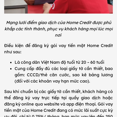
Mạng lưới điểm giao dịch của Home Credit được phủ
khắp các tỉnh thành, phục vụ khách hàng mọi lúc mọi
nơi
Điều kiện để đăng ký gói vay tiền mặt Home Credit
như sau:
Là công dân Việt Nam độ tuổi từ 20 – 60 tuổi
Cung cấp đầy đủ các loại giấy tờ cần thiết, bao
gồm: CCCD/thẻ căn cước, sao kê bảng lương
(đối với các khoản vay hạn mức cao).
Sau khi chuẩn bị các giấy tờ cần thiết, khách hàng có
thể đăng ký vay trực tiếp tại quầy giao dịch hoặc
đăng ký online qua website và app điện thoại. Gói vay
tiền mặt của Home Credit đang có mức lãi suất cực kỳ
ưu đãi, chỉ từ 0,75%/ tháng, hạn mức vay lên đến 250