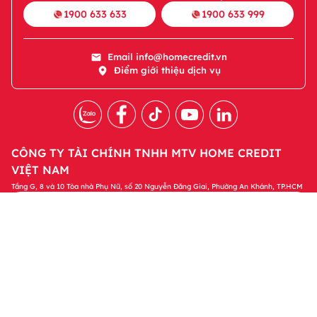
1900 633 633
1900 633 999
Email
info@homecredit.vn
Điểm giới thiệu dịch vụ
CÔNG TY TÀI CHÍNH TNHH MTV HOME CREDIT
VIỆT NAM
Tầng G, 8 và 10 Tòa nhà Phụ Nữ, số 20 Nguyễn Đăng Giai, Phường An Khánh, TP.HCM
Tải ứng dụng Home Credit
Tải ngay
Để quản lý khoản vay và nhận các ưu đãi độc
quyền trên ứng dụng Home Credit
Sản phẩm