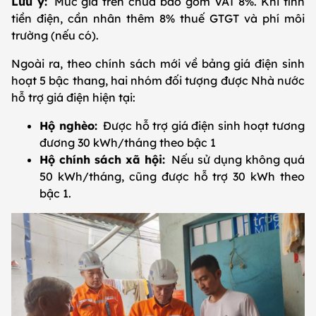
Lưu ý:
Mức giá trên chưa bao gồm VAT 8%. Khi tính
tiền điện, cần nhân thêm 8% thuế GTGT và phí môi
trường (nếu có).
Ngoài ra, theo chính sách mới về bảng giá điện sinh
hoạt 5 bậc thang, hai nhóm đối tượng được Nhà nước
hỗ trợ giá điện hiện tại:
Hộ nghèo:
Được hỗ trợ giá điện sinh hoạt tương
đương 30 kWh/tháng theo bậc 1
Hộ chính sách xã hội:
Nếu sử dụng không quá
50 kWh/tháng, cũng được hỗ trợ 30 kWh theo
bậc 1.