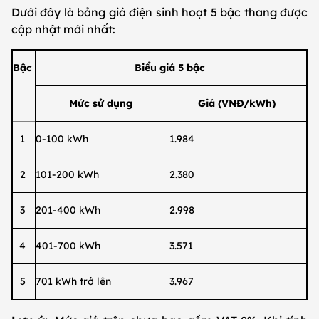
Dưới đây là bảng giá điện sinh hoạt 5 bậc thang được
cập nhật mới nhất:
Bậc
Biểu giá 5 bậc
Mức sử dụng
Giá (VNĐ/kWh)
1
0-100 kWh
1.984
2
101-200 kWh
2.380
3
201-400 kWh
2.998
4
401-700 kWh
3.571
5
701 kWh trở lên
3.967